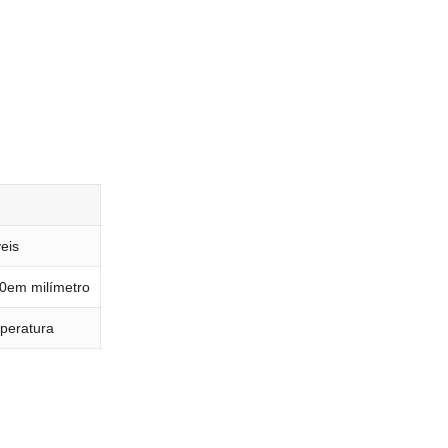
eis
50em milímetro
mperatura