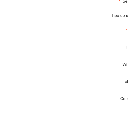
Se
*
Tipo de u
*
T
Wh
Te
Com