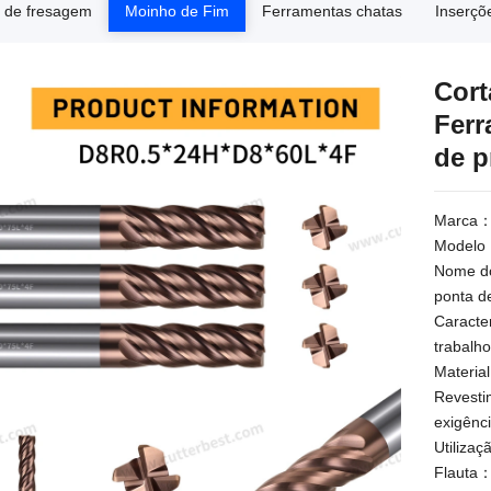
 de fresagem
Moinho de Fim
Ferramentas chatas
Inserçõ
Cort
Ferr
de p
Marca
Modelo：
Nome do
ponta d
Caracte
trabalho
Materia
Revesti
exigênc
Utiliza
Flauta：