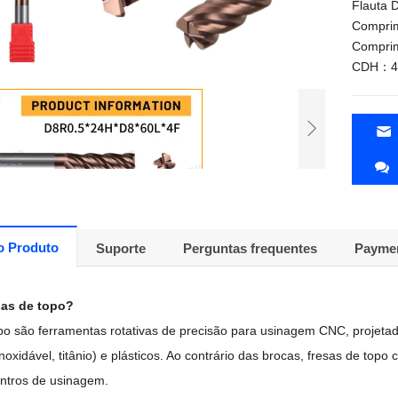
Flauta 
Compri
Comprim
CDH：45
o Produto
Suporte
Perguntas frequentes
Paymen
sas de topo?
po são ferramentas rotativas de precisão para usinagem CNC, projetad
inoxidável, titânio) e plásticos. Ao contrário das brocas, fresas de top
entros de usinagem.