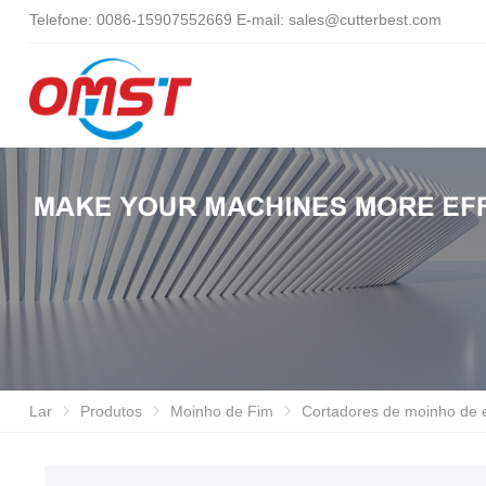
Telefone: 0086-15907552669 E-mail:
sales@cutterbest.com
Lar
Produtos
Moinho de Fim
Cortadores de moinho de extremidade: Ferramentas de fresagem de metal d