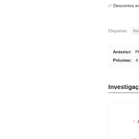
✅ Descontos e
Etiquetas:
fr
Anterior:
P
Próximo:
4
Investiga
*