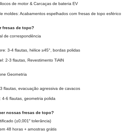
Blocos de motor & Carcaças de bateria EV
de moldes: Acabamentos espelhados com fresas de topo esférico
 fresas de topo?
ial de correspondência
re: 3-4 flautas, hélice ≥45°, bordas polidas
el: 2-3 flautas, Revestimento TiAlN
ione Geometria
3 flautas, evacuação agressiva de cavacos
4-6 flautas, geometria polida
her nossas fresas de topo?
ficado (±0,001″ tolerância)
 em 48 horas + amostras grátis