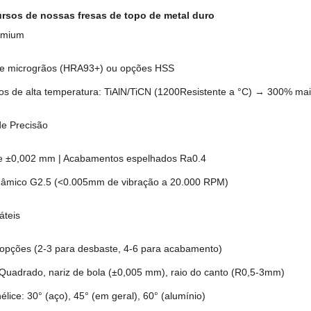
ursos de nossas fresas de topo de metal duro
remium
de microgrãos (HRA93+) ou opções HSS
s de alta temperatura: TiAlN/TiCN (1200Resistente a °C) → 300% maio
e Precisão
de ±0,002 mm | Acabamentos espelhados Ra0.4
dinâmico G2.5 (<0.005mm de vibração a 20.000 RPM)
áteis
 opções (2-3 para desbaste, 4-6 para acabamento)
: Quadrado, nariz de bola (±0,005 mm), raio do canto (R0,5-3mm)
élice: 30° (aço), 45° (em geral), 60° (alumínio)