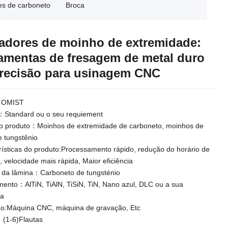
es de carboneto
Broca
adores de moinho de extremidade:
amentas de fresagem de metal duro
recisão para usinagem CNC
：OMIST
Standard ou o seu requiement
 produto：Moinhos de extremidade de carboneto, moinhos de
e tungstênio
rísticas do produto:Processamento rápido, redução do horário de
, velocidade mais rápida, Maior eficiência
l da lâmina：Carboneto de tungsténio
mento：AlTiN, TiAlN, TiSiN, TiN, Nano azul, DLC ou a sua
ia
ção:Máquina CNC, máquina de gravação, Etc
 (1-6)Flautas