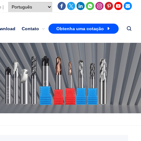
o
|
wnload
Contato
Obtenha uma cotação