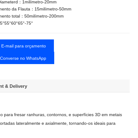
Diameterd：1milímetro-20mm
mento da Flauta：15milímetro-50mm
ento total：50milímetro-200mm
°55°60°65°-75°
E-mail para orçamento
Converse no WhatsApp
t & Delivery
o para fresar ranhuras, contornos, e superfícies 3D em metais
o cortadas lateralmente e axialmente, tornando-os ideais para