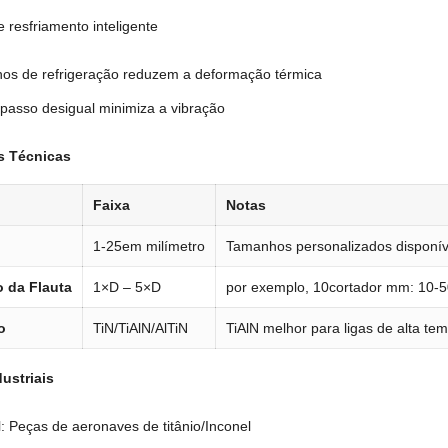
 resfriamento inteligente
rnos de refrigeração reduzem a deformação térmica
passo desigual minimiza a vibração
s Técnicas
Faixa
Notas
1-25em milímetro
Tamanhos personalizados disponív
 da Flauta
1×D – 5×D
por exemplo, 10cortador mm: 10-
o
TiN/TiAlN/AlTiN
TiAlN melhor para ligas de alta te
ustriais
: Peças de aeronaves de titânio/Inconel