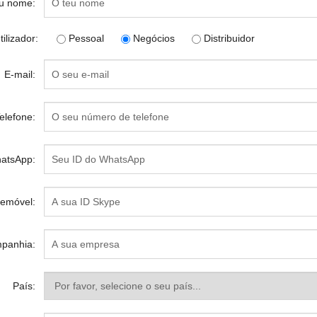
u nome:
tilizador:
Pessoal
Negócios
Distribuidor
E-mail:
elefone:
atsApp:
lemóvel:
panhia:
País: