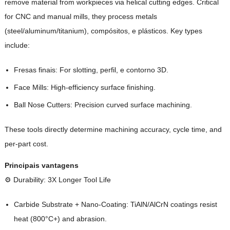
remove material from workpieces via helical cutting edges
.
Critical
for CNC and manual mills
,
they process metals
(
steel/aluminum/titanium
), compósitos, e plásticos.
Key types
include
:
Fresas finais:
For slotting
, perfil, e contorno 3D.
Face Mills
:
High-efficiency surface finishing
.
Ball Nose Cutters
:
Precision curved surface machining
.
These tools directly determine machining accuracy
,
cycle time
,
and
per-part cost
.
Principais vantagens
⚙️ Durability
: 3
X Longer Tool Life
Carbide Substrate
+
Nano-Coating
:
TiAlN/AlCrN coatings resist
heat
(800°C+)
and abrasion
.