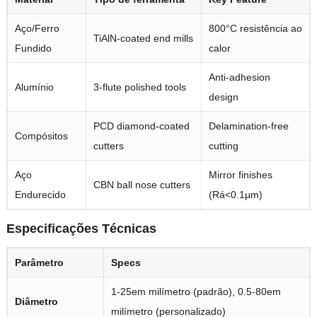
Aço/Ferro
800°C resistência ao
TiAlN-coated end mills
Fundido
calor
Anti-adhesion
Alumínio
3-
flute polished tools
design
PCD diamond-coated
Delamination-free
Compósitos
cutters
cutting
Aço
Mirror finishes
CBN ball nose cutters
Endurecido
(Rá<0.1μm)
Especificações Técnicas
Parâmetro
Specs
1-25em milímetro (padrão), 0.5-80em
Diâmetro
milímetro (personalizado)