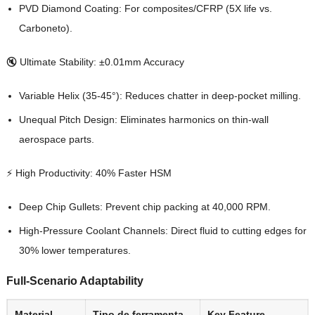
PVD Diamond Coating
:
For composites/CFRP
(5
X life vs
.
Carboneto).
🔇 Ultimate Stability
:
±0.01mm Accuracy
Variable Helix
(35-45°):
Reduces chatter in deep-pocket milling
.
Unequal Pitch Design
:
Eliminates harmonics on thin-wall
aerospace parts
.
⚡ High Productivity
: 40%
Faster HSM
Deep Chip Gullets
:
Prevent chip packing at
40,000 RPM.
High-Pressure Coolant Channels
:
Direct fluid to cutting edges for
30%
lower temperatures
.
Full-Scenario Adaptability
Material
Tipo de ferramenta
Key Feature