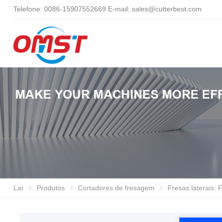
Telefone: 0086-15907552669 E-mail:
sales@cutterbest.com
Lar
Produtos
Cortadores de fresagem
Fresas laterais: Ferramentas de fresament