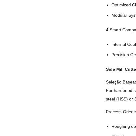
Optimized Ch
Modular Sy
4
Smart Compati
Internal Coo
Precision G
Side Mill Cutt
Seleção Basead
For hardened st
steel
(HSS)
or 
Process-Orient
Roughing op