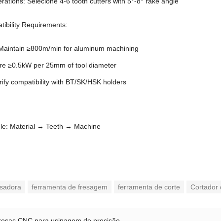
erations
: Selecione 4-6
tooth cutters with 5°-8° rake angle
ibility Requirements
:
Maintain ≥800m/min for aluminum machining
re ≥0.5kW per 25mm of tool diameter
rify compatibility with BT/SK/HSK holders
:
le
:
Material → Teeth → Machine
esadora
ferramenta de fresagem
ferramenta de corte
Cortador
resas CNC para usinagem de precisão