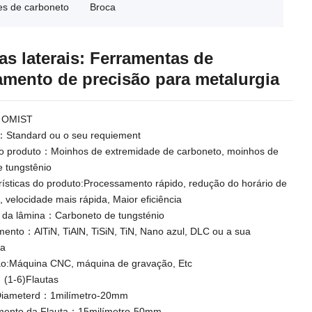
es de carboneto
Broca
as laterais: Ferramentas de
amento de precisão para metalurgia
：OMIST
Standard ou o seu requiement
 produto：Moinhos de extremidade de carboneto, moinhos de
e tungstênio
rísticas do produto:Processamento rápido, redução do horário de
, velocidade mais rápida, Maior eficiência
l da lâmina：Carboneto de tungsténio
mento：AlTiN, TiAlN, TiSiN, TiN, Nano azul, DLC ou a sua
ia
ção:Máquina CNC, máquina de gravação, Etc
 (1-6)Flautas
Diameterd：1milímetro-20mm
mento da Flauta：15milímetro-50mm