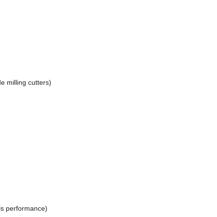
de milling cutters
)
lls performance
)