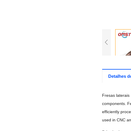
Detalhes d
Fresas laterais 
components
.
F
efficiently proc
used in CNC an