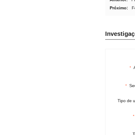
Próximo:
F
Investiga
*
Se
*
Tipo de u
*
T