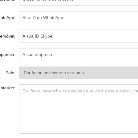
atsApp:
lemóvel:
panhia:
País:
nteúdo: