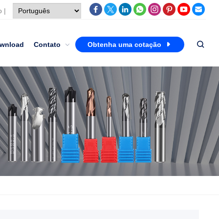
o
|
wnload
Contato
Obtenha uma cotação