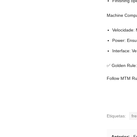
Finishing op
Machine Compat
Velocidade:
Power
:
Ensu
Interface
:
Ve
✅ Golden Rule
Follow MTM Ru
Etiquetas:
fr
Anterior:
F