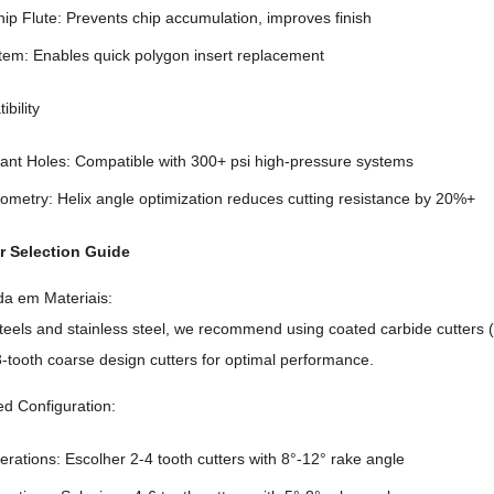
ip Flute
:
Prevents chip accumulation
,
improves finish
stem
:
Enables quick polygon insert replacement
bility
lant Holes
:
Compatible with
300+
psi high-pressure systems
eometry
:
Helix angle optimization reduces cutting resistance by
20%+
er Selection Guide
a em Materiais:
eels and stainless steel
,
we recommend using coated carbide cutters
3-tooth coarse design cutters for optimal performance
.
ed Configuration
:
erations
: Escolher 2-4
tooth cutters with 8°-12° rake angle