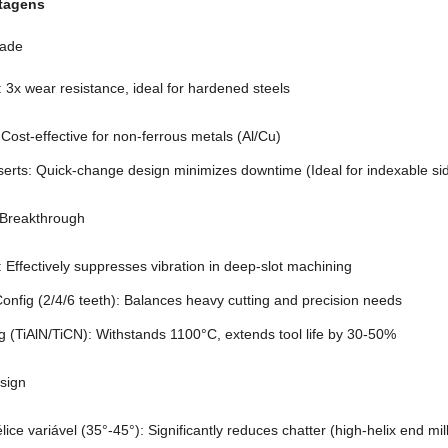
ntagens
rade
: 3
x wear resistance
,
ideal for hardened steels
:
Cost-effective for non-ferrous metals
(
Al/Cu
)
serts
:
Quick-change design minimizes downtime
(
Ideal for indexable si
Breakthrough
:
Effectively suppresses vibration in deep-slot machining
Config
(2/4/6
teeth
):
Balances heavy cutting and precision needs
g
(TiAlN/TiCN):
Withstands 1100°C
,
extends tool life by
30-50%
sign
lice variável (35°-45°):
Significantly reduces chatter
(
high-helix end mi