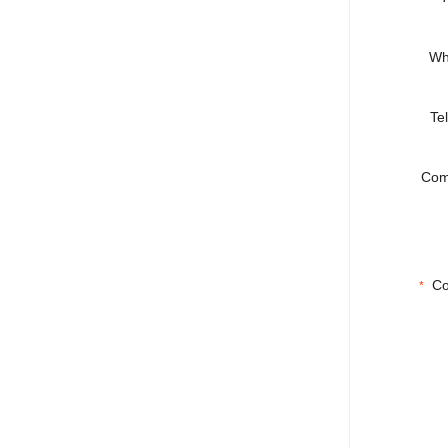
Wh
Te
Com
Co
*