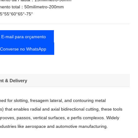
ento total：50milímetro-200mm
°55°60°65°-75°
E-mail para orçamento
Converse no WhatsApp
t & Delivery
ned for slotting
, fresagem lateral,
and contouring metal
es
)
that enables radial and axial bidirectional cutting
,
these tools
 grooves
, passos,
vertical surfaces
, e perfis complexos.
Widely
 industries like aerospace and automotive manufacturing
.