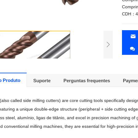
Comprim
CDH：45
o Produto
Suporte
Perguntas frequentes
Paymen
(
also called side milling cutters
)
are core cutting tools specifically desig
eaturing a unique double-edge structure
(
peripheral
+
side cutting edg
ess steel
, alumínio, ligas de titânio,
and excel in precision machining of
d conventional milling machines
,
they are essential for high-precision