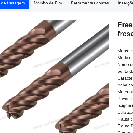
 de fresagem
Moinho de Fim
Ferramentas chatas
Inserçõ
Fres
fres
Marca
Modelo：
Nome do
ponta d
Caracte
trabalho
Materia
Revesti
exigênc
Utiliza
Flauta：
Flauta 
Compri