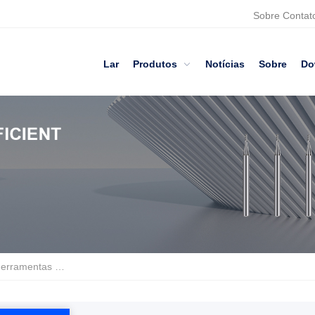
Sobre
Contat
Lar
Produtos
Notícias
Sobre
Do
o de precisão para metalurgia