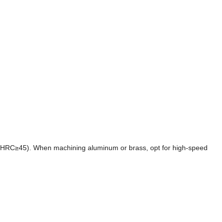
(
HRC≥45
).
When machining aluminum or brass
,
opt for high-speed