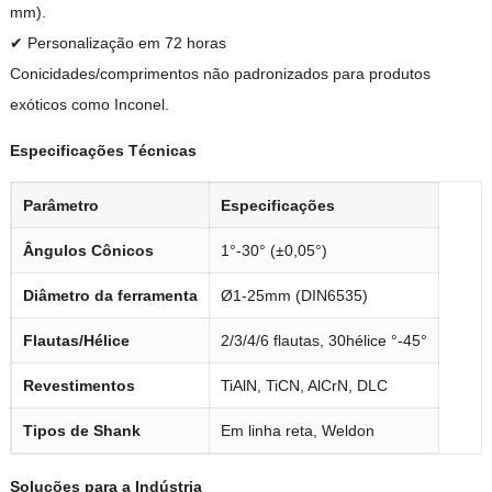
mm).
✔ Personalização em 72 horas
Conicidades/comprimentos não padronizados para produtos
exóticos como Inconel.
Especificações Técnicas
Parâmetro
Especificações
Ângulos Cônicos
1°-30° (±0,05°)
Diâmetro da ferramenta
Ø1-25mm (DIN6535)
Flautas/Hélice
2/3/4/6 flautas, 30hélice °-45°
Revestimentos
TiAlN, TiCN, AlCrN, DLC
Tipos de Shank
Em linha reta, Weldon
Soluções para a Indústria