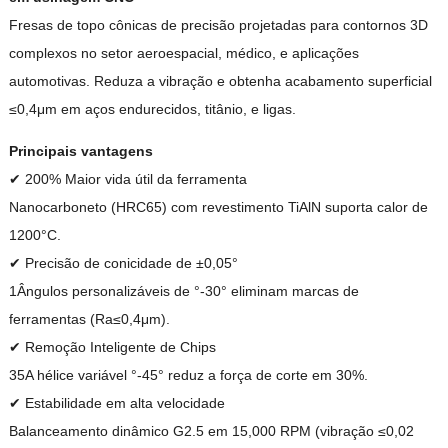
Fresas de topo cônicas de precisão projetadas para contornos 3D
complexos no setor aeroespacial, médico, e aplicações
automotivas. Reduza a vibração e obtenha acabamento superficial
≤0,4μm em aços endurecidos, titânio, e ligas.
Principais vantagens
✔ 200% Maior vida útil da ferramenta
Nanocarboneto (HRC65) com revestimento TiAlN suporta calor de
1200°C.
✔ Precisão de conicidade de ±0,05°
1Ângulos personalizáveis ​​de °-30° eliminam marcas de
ferramentas (Ra≤0,4μm).
✔ Remoção Inteligente de Chips
35A hélice variável °-45° reduz a força de corte em 30%.
✔ Estabilidade em alta velocidade
Balanceamento dinâmico G2.5 em 15,000 RPM (vibração ≤0,02