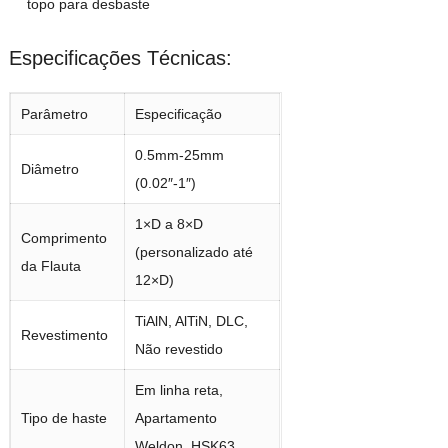
topo para desbaste
Especificações Técnicas:
Parâmetro
Especificação
0.5mm-25mm
Diâmetro
(0.02″-1″)
1×D a 8×D
Comprimento
(personalizado até
da Flauta
12×D)
TiAlN, AlTiN, DLC,
Revestimento
Não revestido
Em linha reta,
Tipo de haste
Apartamento
Weldon, HSK63