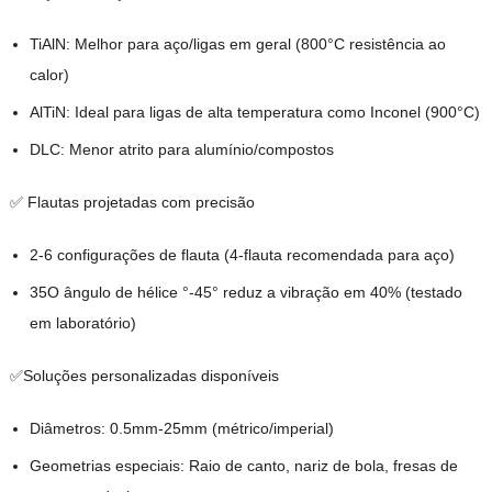
TiAlN: Melhor para aço/ligas em geral (800°C resistência ao
calor)
AlTiN: Ideal para ligas de alta temperatura como Inconel (900°C)
DLC: Menor atrito para alumínio/compostos
✅ Flautas projetadas com precisão
2-6 configurações de flauta (4-flauta recomendada para aço)
35O ângulo de hélice °-45° reduz a vibração em 40% (testado
em laboratório)
✅Soluções personalizadas disponíveis
Diâmetros: 0.5mm-25mm (métrico/imperial)
Geometrias especiais: Raio de canto, nariz de bola, fresas de