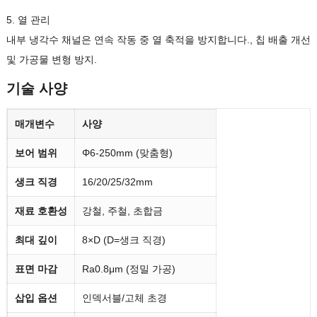
5. 열 관리
내부 냉각수 채널은 연속 작동 중 열 축적을 방지합니다., 칩 배출 개선
및 가공물 변형 방지.
기술 사양
매개변수
사양
보어 범위
Φ6-250mm (맞춤형)
생크 직경
16/20/25/32mm
재료 호환성
강철, 주철, 초합금
최대 깊이
8×D (D=생크 직경)
표면 마감
Ra0.8μm (정밀 가공)
삽입 옵션
인덱서블/고체 초경