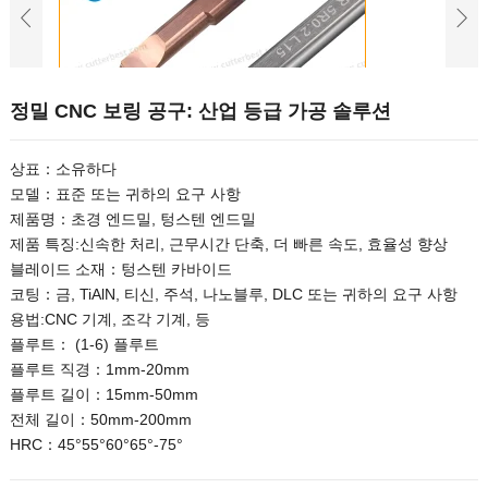
정밀 CNC 보링 공구: 산업 등급 가공 솔루션
상표：소유하다
모델：표준 또는 귀하의 요구 사항
제품명：초경 엔드밀, 텅스텐 엔드밀
제품 특징:신속한 처리, 근무시간 단축, 더 빠른 속도, 효율성 향상
블레이드 소재：텅스텐 카바이드
코팅：금, TiAlN, 티신, 주석, 나노블루, DLC 또는 귀하의 요구 사항
용법:CNC 기계, 조각 기계, 등
플루트： (1-6) 플루트
플루트 직경：1mm-20mm
플루트 길이：15mm-50mm
전체 길이：50mm-200mm
HRC：45°55°60°65°-75°