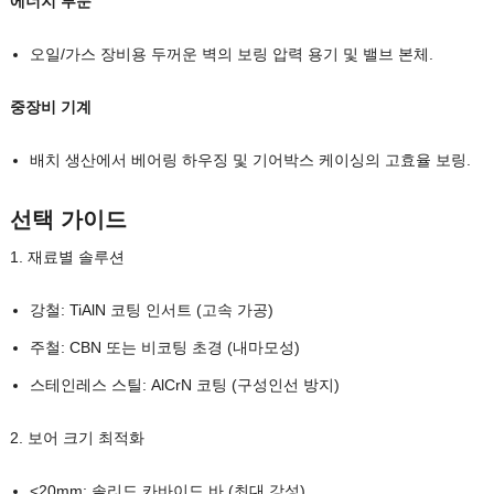
에너지 부문
오일/가스 장비용 두꺼운 벽의 보링 압력 용기 및 밸브 본체.
중장비 기계
배치 생산에서 베어링 하우징 및 기어박스 케이싱의 고효율 보링.
선택 가이드
1. 재료별 솔루션
강철: TiAlN 코팅 인서트 (고속 가공)
주철: CBN 또는 비코팅 초경 (내마모성)
스테인레스 스틸: AlCrN 코팅 (구성인선 방지)
2. 보어 크기 최적화
<20mm: 솔리드 카바이드 바 (최대 강성)