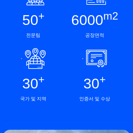
+
m2
50
6000
전문팀
공장면적
+
+
30
30
국가 및 지역
인증서 및 수상