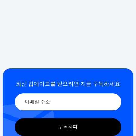
플랫 엔드밀은 일반적으
플랫 엔드밀에는 플랫 절
로 슬롯에 사용됩니다.,
단 프로파일과 정의된 외
바닥이 평평한 주머니, 직
부 코너가 있습니다.. 이
선 벽, 어깨, 열쇠홈, 및
가이드에서는 플루트 카
기타 2D 또는 2.5D 기능.
운트 방법을 설명합니다.,
This guide explains
나선 각도, 핵심 근력, 코
when the tool is suitable
,
팅,
and tool length affect
how
...
chip
...
더 읽어보세요
더 읽어보세요
최신 업데이트를 받으려면 지금 구독하세요