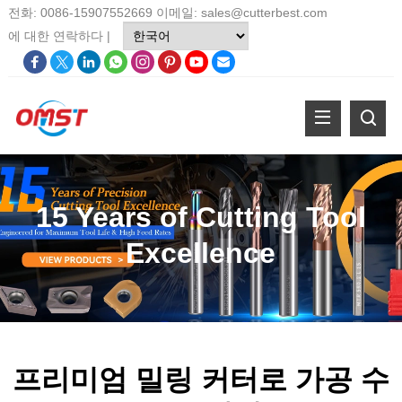
전화: 0086-15907552669 이메일:
sales@cutterbest.com
에 대한
연락하다
|
15
Years of Cutting Tool
Excellence
프리미엄 밀링 커터로 가공 수