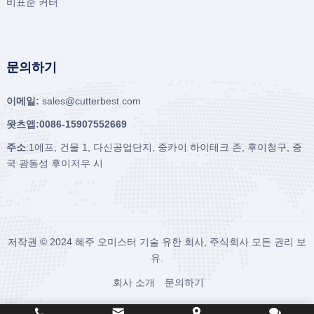
비표준 커터
문의하기
이메일:
sales@cutterbest.com
왓츠앱:0086-15907552669
주소
:1에프, 건물 1, 다신공업단지, 중카이 하이테크 존, 후이청구, 중
국 광동성 후이저우 시
저작권 © 2024
혜주 오미스터 기술 유한 회사, 주식회사
모든 권리 보
유.
회사 소개
문의하기