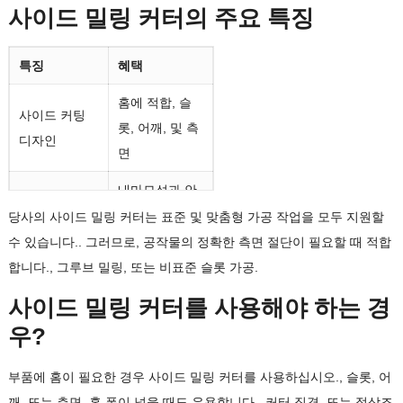
사이드 밀링 커터의 주요 특징
특징
혜택
홈에 적합, 슬
사이드 커팅
롯, 어깨, 및 측
디자인
면
내마모성과 안
솔리드 카바이
정적인 절삭을
당사의 사이드 밀링 커터는 표준 및 맞춤형 가공 작업을 모두 지원할
드 소재
지원합니다.
수 있습니다.. 그러므로, 공작물의 정확한 측면 절단이 필요할 때 적합
합니다., 그루브 밀링, 또는 비표준 슬롯 가공.
다양한 재료와
다양한 플루트
사이드 밀링 커터를 사용해야 하는 경
절단 조건에 적
옵션
합
우?
내열성 및 공구
부품에 홈이 필요한 경우 사이드 밀링 커터를 사용하십시오., 슬롯, 어
코팅 옵션
수명 향상에 도
깨, 또는 측면. 홈 폭이 넓을 때도 유용합니다., 커터 직경, 또는 절삭조