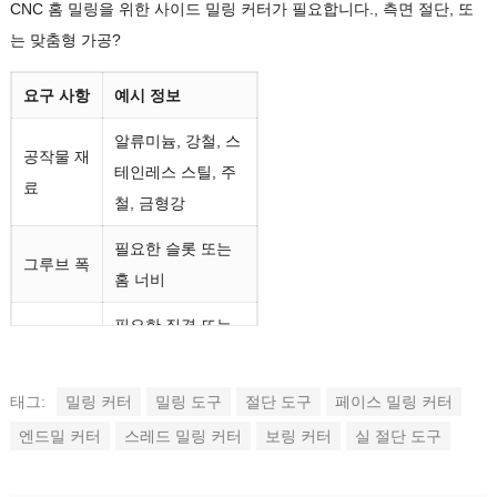
CNC 홈 밀링을 위한 사이드 밀링 커터가 필요합니다., 측면 절단, 또
는 맞춤형 가공?
요구 사항
예시 정보
알류미늄, 강철, 스
공작물 재
테인레스 스틸, 주
료
철, 금형강
필요한 슬롯 또는
그루브 폭
홈 너비
필요한 직경 또는
커터 직경
도면 크기
태그:
밀링 커터
홈 깊이 또는 측면
밀링 도구
절단 도구
페이스 밀링 커터
절단 깊이
절단 깊이
엔드밀 커터
스레드 밀링 커터
보링 커터
실 절단 도구
2 플루트, 3 플루