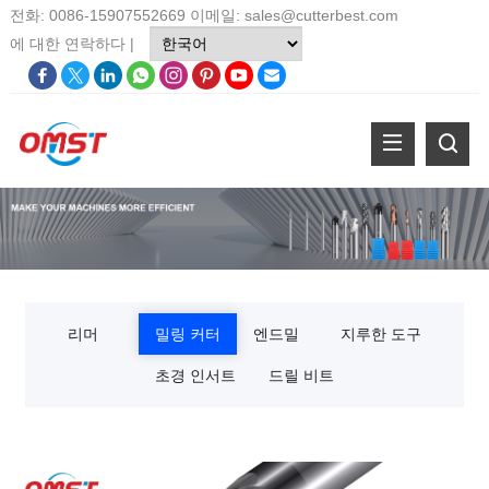
전화: 0086-15907552669 이메일:
sales@cutterbest.com
에 대한
연락하다
|
리머
밀링 커터
엔드밀
지루한 도구
초경 인서트
드릴 비트