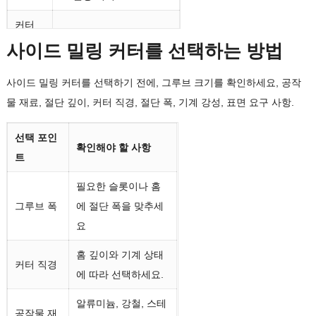
커터
표준 및 맞춤형 크기 제공
직경
사이드 밀링 커터를 선택하는 방법
절단
사이드 밀링 커터를 선택하기 전에, 그루브 크기를 확인하세요, 공작
표준 또는 맞춤 너비
폭
물 재료, 절단 깊이, 커터 직경, 절단 폭, 기계 강성, 표면 요구 사항.
2 플루트, 3 플루트, 4 플
플루트
선택 포인
루트, 6 플루트, 8 플루트,
확인해야 할 사항
카운트
트
또는 맞춤
필요한 슬롯이나 홈
치아
기준, 미세한 피치, 거친
그루브 폭
에 절단 폭을 맞추세
디자인
피치, 또는 맞춤
요
구경 /
보어 유형, 생크 유형, 또
홈 깊이와 기계 상태
정강이
는 맞춤 디자인
커터 직경
에 따라 선택하세요.
TiAlN, 금, 티신, DLC, 나
코팅
알류미늄, 강철, 스테
노코팅, 또는 맞춤
공작물 재