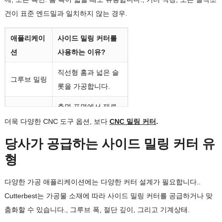
움
건이 표준 엔드밀과 일치하지 않는 경우.
다양한 그루브
맞춤형 절단
애플리케이
사이드 밀링 커터를
및 슬롯 요구
폭
션
사용하는 이유?
사항 지원
직선형 홈과 넓은 슬
유통업체 및 산
그루브 밀링
OEM/ODM 지
롯을 가공합니다.
업 구매자에게
원
적합
측면 표면에서 재료
측면 절단
를 제거합니다.
더욱 다양한 CNC 도구 옵션, 보다
CNC 밀링 커터
.
당사가 공급하는 사이드 밀링 커터 유
어깨 및 계단 형상 생
숄더 밀링
성
형
정확한 슬롯 너비와
다양한 가공 애플리케이션에는 다양한 커터 설계가 필요합니다..
슬롯 가공
깊이 지원
Cutterbest는 가공물 소재에 따라 사이드 밀링 커터를 공급하거나 맞
접시에 적합, 블록,
춤화할 수 있습니다., 그루브 폭, 절단 깊이, 그리고 기계상태.
고정물 가공