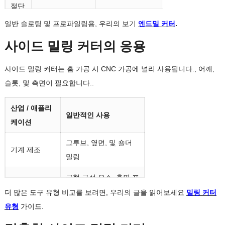
절단
옆면과 둘레
끝 및 측면 절단
영역
일반 슬로팅 및 프로파일링용, 우리의 보기
엔드밀 커터
.
최고
사이드 밀링 커터의 응용
더 넓은 홈과 측
의
일반 CNC 밀링
면
사이드 밀링 커터는 홈 가공 시 CNC 가공에 널리 사용됩니다., 어깨,
대상
슬롯, 및 측면이 필요합니다..
직경과 플루트 길
맞춤
종종 너비와 직경
이에 따라 선택되
산업 / 애플리
형
에 따라 맞춤화됩
일반적인 사용
는 경우가 많습니
케이션
요구
니다.
다.
그루브, 옆면, 및 숄더
기계 제조
일반
밀링
비품, 금형 부품,
주머니, 슬롯, 윤
적인
기계 부품
곽, 프로필
금형 구성 요소, 측면 프
부품
금형 및 다이
로필, 및 슬롯 가공
더 많은 도구 유형 비교를 보려면, 우리의 글을 읽어보세요
밀링 커터
유형
가이드.
고정판, 클램핑 부품, 그
고정물 생산