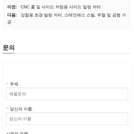
트, 4 플루트, 6 플
이전:
CNC 홈 및 사이드 커팅용 사이드 밀링 커터
플루트 수
루트, 8 플루트, 또
다음:
강철용 초경 밀링 커터, 스테인레스 스틸, 주철 및 금형 가
는 맞춤
공
코팅 요구
TiAlN, 금, DLC, 또
사항
는 맞춤
문의
보어 유형, 생크 크
구경 / 생
기, 또는 맞춤 디자
크 유형
인
도면 또는
PDF 도면, 3D 파
주제:
*
샘플
일, 또는 샘플 사진
샘플 주문 또는 생
주문 수량
당신의 이름:
*
산 수량
사용자 유형: