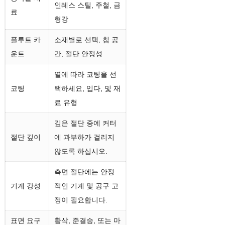
인레스 스틸, 주철, 금
료
알류미늄, 강철, 스테인레
형강
공작물
스 스틸, 주철, 합금강, 금
재료
플루트 카
소재별로 선택, 칩 공
형강
운트
간, 절단 안정성
맞춤
지름, 너비, 치아 디자인,
열에 따라 코팅을 선
서비스
코팅, 심벌 마크, 포장
코팅
택하세요, 입다, 및 재
료 유형
깊은 절단 중에 커터
절단 깊이
에 과부하가 걸리지
않도록 하십시오.
측면 절단에는 안정
기계 강성
적인 기계 및 공구 고
정이 필요합니다.
표면 요구
황삭, 준결승, 또는 마