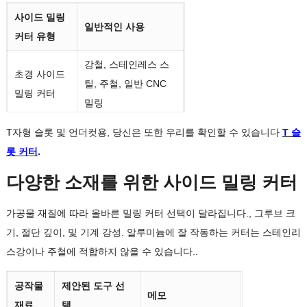
그리고 클램핑 부품
사이드 밀링
일반적인 사용
홈과 측면 프로파일
커터 유형
금형 구성
가공에 도움이 됩니
요소
강철, 스테인레스 스
다.
초경 사이드
틸, 주철, 일반 CNC
밀링 커터
맞춤형
비표준 홈 및 프로파
밀링
CNC 부품
일 요구 사항 지원
사이드 및 평
T자형 슬롯 및 언더컷용, 당신은 또한 우리를 확인할 수 있습니다
T 슬
그루브, 어깨, 및 측면
면 밀링 커터
롯 커터
.
다양한 소재를 위한 사이드 밀링 커터
코팅 사이드
강철, 스테인레스 스
밀링 커터
틸, 및 내열재료
가공물 재질에 따라 올바른 밀링 커터 선택이 달라집니다., 그루브 크
그루브 밀링
직선형 홈, 슬롯, 및
기, 절단 깊이, 및 기계 강성. 알루미늄에 잘 작동하는 커터는 스테인리
커터
측면 프로필
스강이나 주철에 적합하지 않을 수 있습니다..
맞춤형 사이
비표준 너비, 지름, 코
공작물
제안된 도구 선
드 밀링 커터
팅, 또는 치아 디자인
메모
재료
택