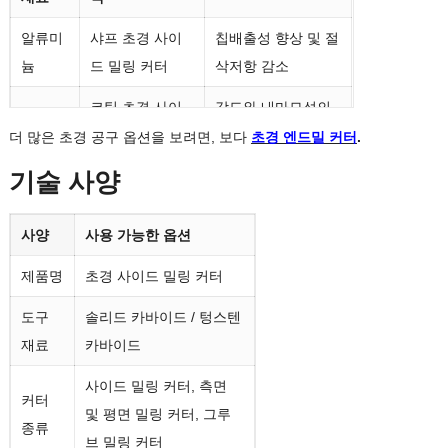
CNC 사이드
생산 가공 및 반복 가
알류미
샤프 초경 사이
칩배출성 향상 및 절
밀링 커터
능한 홈 절단
늄
드 밀링 커터
삭저항 감소
코팅 초경 사이
강도와 내마모성의
탄소강
드 밀링 커터
균형이 양호함
더 많은 초경 공구 옵션을 보려면, 보다
초경 엔드밀 커터
.
기술 사양
스테인
고성능 코팅 사
더 나은 내열성 및
레스 스
이드 밀링 커터
내마모성
틸
사양
사용 가능한 옵션
초경 홈 밀링 커
연마성 절삭 조건에
제품명
초경 사이드 밀링 커터
주철
터
적합
도구
솔리드 카바이드 / 텅스텐
코팅된 측면 및
절단열에 따라 코팅
재료
카바이드
합금강
평면 밀링 커터
을 선택하세요.
사이드 밀링 커터, 측면
커터
초경 사이드 밀
홈에 적합, 어깨, 및
및 평면 밀링 커터, 그루
금형강
종류
링 커터
금형 구성 요소
브 밀링 커터