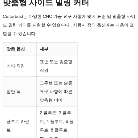
맞춤형 사이드 밀링 커터
리고 정확한 그루브
금속 부품 홈, 슬롯, 그
Cutterbest는 다양한 CNC 가공 요구 사항에 맞게 표준 및 맞춤형 사이
자동차 부품
리고 사이드 커팅
드 밀링 커터를 지원할 수 있습니다.. 사용자 정의 옵션에는 다음이 포
함될 수 있습니다.:
일반 CNC 가
사이드 밀링, 그루브 밀
공
링, 그리고 커스텀 부품
맞춤 옵션
세부
도구 및 다이
정확한 슬롯 너비 및 특
표준 또는 맞춤형
제작
수 프로파일 가공
커터 직경
직경
그루브 또는 슬롯
절단 폭
요구 사항에 따른
맞춤형 너비
2 플루트, 3 플루
플루트 카운
트, 4 플루트, 6 플
트
루트, 8 플루트,