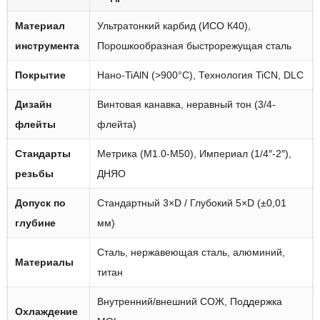
Материал
Ультратонкий карбид (ИСО К40),
инструмента
Порошкообразная быстрорежущая сталь
Покрытие
Нано-TiAlN (>900°С), Технология TiCN, DLC
Дизайн
Винтовая канавка, неравный тон (3/4-
флейты
флейта)
Стандарты
Метрика (М1.0-М50), Империал (1/4″-2″),
резьбы
ДНЯО
Допуск по
Стандартный 3×D / Глубокий 5×D (±0,01
глубине
мм)
Сталь, нержавеющая сталь, алюминий,
Материалы
титан
Внутренний/внешний СОЖ, Поддержка
Охлаждение