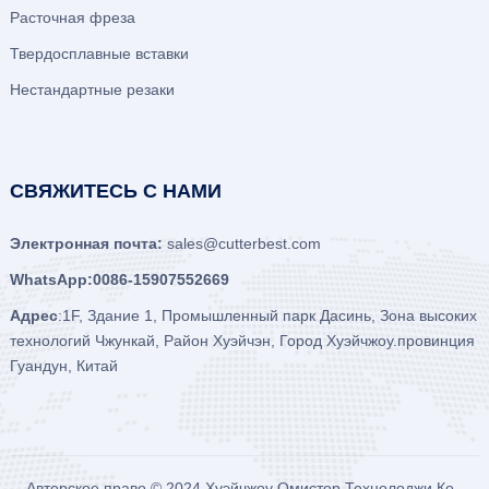
Расточная фреза
Твердосплавные вставки
Нестандартные резаки
СВЯЖИТЕСЬ С НАМИ
Электронная почта:
sales@cutterbest.com
WhatsApp:0086-15907552669
Адрес
:1F, Здание 1, Промышленный парк Дасинь, Зона высоких
технологий Чжункай, Район Хуэйчэн, Город Хуэйчжоу.провинция
Гуандун, Китай
Авторское право © 2024
Хуэйчжоу Омистер Технолоджи Ко.,